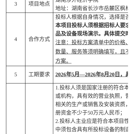
湖南涉外经济学院
3
项目
地点
地址：湖南省长沙市岳麓区枫林
投标人根据自身情况，选择
是否
本项目
投标人
须根据招标人要求
品及设备现场演示
。
具体提交时
4
合作
方式
注意：投标方案清单
中的
价格、
数量、服务等
须
明确填写，且不
方案。
5
工期要求
202
6
年
5
月
—
2026
年
8
月
20
日
，
具
1.
投标人须是国家注册的符合本
或机构，
具有效的营业执照，营
相关的生产或销售及安装资质，
册资金不少于
50
万元人民币；
2.
投标人主业应是符合本项目性
中须包含具有
所投标设备的
制造