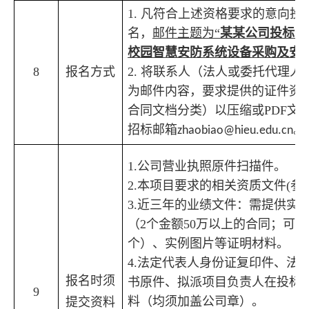
1.
凡符合上述资格要求的意向投
名，
邮件主题为
“
某某公司投标
湖
校园智慧安防系统
设备采购及安
8
报名方式
2.
将联系人（法人或委托代理人
为邮件内容，要求提供的证件资
合同文档分类）以压缩或
PDF
文
招标邮箱
。
zhaobiao@hieu.edu.cn
1.
公司营业执照
原件扫描件。
2.
本项目要求的相关资质文件
(
参
3.
近
三
年
的
业绩文件
：
需提供实
（
2
个金额
5
0
万以上的合同
；
可供
个
）、实例图片
等证明材料。
4.
法
定代表人
身份证复印件
、
法
报名时
须
书原件
、
拟派项目负责人在
投标
9
料
（
均须
加
盖公司章）。
提交资料