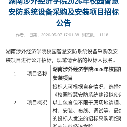
湖南涉外经济学院2026年校园智慧
安防系统设备采购及安装项目招标
公告
作者：
日期：2026-05-07 17:01:38
浏览数：
1118
湖南涉外经济学院
校园智慧安防系统
设备采购及安
装项目
进行公开招标，
现
邀请合格的投标人
报名
。
湖南涉外经济学院
2026年
校园智
1
项目名称
安装项目
投标人可根据自身情况，选择
报
《
校园智慧安防系统建设拟使用
2
项目概况
以上
包含但不限于
原场地清理
、
材、安装、
布线、
调试等，
最终
的投标人发送的
招标采购明细表