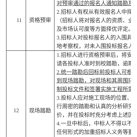
对预审通过的报名人通知踏勘及
2.
招标人
有权
从有效报名人中择
11
资格预审
（招标人将对报名人的资质、业
及市场认可度等方面择优评定。
3.
招标人对投标报名人的入围具
地考察权，对未入围投标报名人
1.
招标人进行资格预审后，将安
请各投标人准时到校踏勘，逾期
2.
统一踏勘后
回标前
投标人
可根
到现场踏勘，对现场和其周围环
制投标文件和签署实施工程所需
3.
投标人应对施工现场的位置、
行周密的踏勘和认真的分析研究
12
现场踏勘
价，并在投标时充分考虑上述因
4.
一旦中标后，中标人不得以不
任何形式的加重招标人义务等要