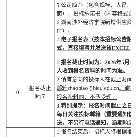
5.
公司简介（包含规模、人员、
面），投标承诺书（内容格式自
6
.
湖南涉外经济学院新增供应商
件）。
7
.
电子报名表（按
本招标公告附
式，直接填写并发送该
EXCEL
表
1.
报名截止时间为：
202
6
年
5
月
17
人收到报名资料的时间为准。
2.
请有意向的投标人在截止时间
邮箱
。
逾期
报名截止
zhaobiao@hieu.edu.cn
10
时间
报名资料的，不予受理。
3.
特别提示：
报名时间截止之日
每日关注投标邮箱（重要通知信
送，不另行电话通知
，
逾期响应
1.
报名结束后，
招标人将
根据
报