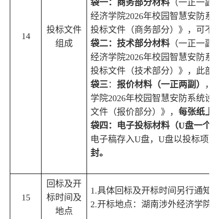
袋
一：商务部分材料
（
一正一副
经济学院
2026
年校园智慧安防系
投标文件
投标文件（商务部分）》，可不
14
组成
袋
二：技术部分材料
（
一正一副
经济学院
2026
年校园智慧安防系
投标文件（
技术
部分）
》
，
此部
袋三
：
报价
材料
（
一正两副
）
，
学院
2026
年校园智慧安防系统设
文件（
报价
部分）
》
，
每张
纸
上
袋四：电子投标材料（
U
盘一个
电子稿存入
U
盘，
U
盘以投标项目
封。
回标及开
1.
具体回标及开标时间另行通知
15
标时间及
2.
开标地点：湖南涉外经济学院
地
点