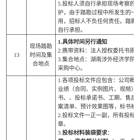
5.
投标人须自行承担现场考察的
护
，
由于踏勘过程中所发生
的
一
用，招标人不负任何责任。踏勘
自行承担。
1.
具体时间另行通知
现场踏勘
2.
携带资料：法人授权委托书原
13
时间及集
3.
集合地点：湖南涉外经济学院
合地点
采购中心。
1.
各项投标文件应包含
：
公司概
业绩
（合同、实例
图
片、视频）
书、、投标承诺书、工期、售后
案清单
、预计效果图
等
，标书格
2.
投标文件一正
一
副，所有投标
章。
3.
投标材料装袋要求
：