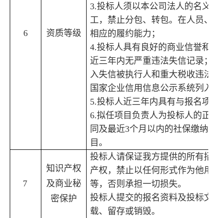
3.
投标人须以本公司法人的名义
工，禁止分包、转包。在人员、
6
资质等级
相应的履约能力；
4
.
投标人
具有良好的商业信誉和
近三年内无严重违法失信记录
；
入失信被执行人和重大税收违法
国家企业信用信息公示系统列入
5
.
投标人近
三
年内具有与报名项
6.
拟任
项目
负责人
为
投标人的正
同及最近
3
个月以内的社保缴纳证
目
。
投标人
请保证我方提供的所有招
知识
产权
产权，禁止以任何形式作为他用
7
及商业秘
等，否则承担一切损失
。
投标人提交的报名资料及投标文
密
保护
载、留存或销毁。